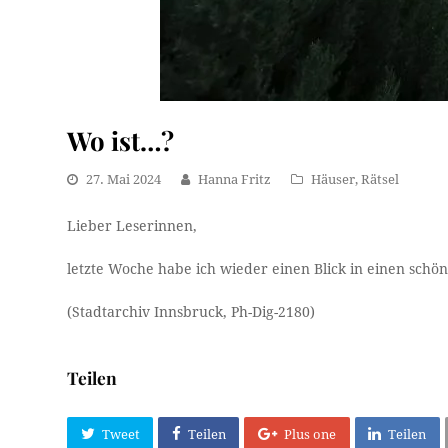
Wo ist…?
27. Mai 2024
Hanna Fritz
Häuser
,
Rätsel
Lieber Leserinnen,
letzte Woche habe ich wieder einen Blick in einen schö
(Stadtarchiv Innsbruck, Ph-Dig-2180)
Teilen
Tweet
Teilen
Plus one
Teilen