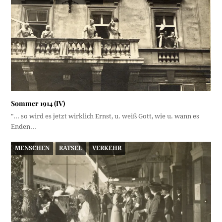
Sommer 1914 (IV)
"... so wird es jetzt wirklich Ernst, u. weiß Gott, wie u. wann es
Enden…
MENSCHEN
RÄTSEL
VERKEHR