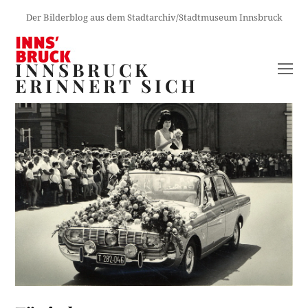
Der Bilderblog aus dem Stadtarchiv/Stadtmuseum Innsbruck
INNSBRUCK
O
ERINNERT SICH
M
M