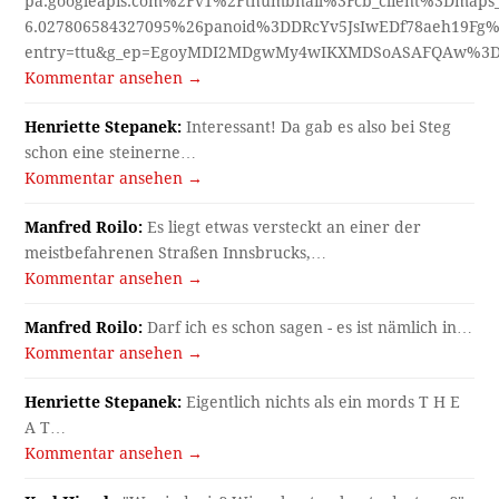
pa.googleapis.com%2Fv1%2Fthumbnail%3Fcb_client%3Dmap
6.027806584327095%26panoid%3DDRcYv5JsIwEDf78aeh19Fg%
entry=ttu&g_ep=EgoyMDI2MDgwMy4wIKXMDSoASAFQAw%3
Kommentar ansehen →
Henriette Stepanek:
Interessant! Da gab es also bei Steg
schon eine steinerne…
Kommentar ansehen →
Manfred Roilo:
Es liegt etwas versteckt an einer der
meistbefahrenen Straßen Innsbrucks,…
Kommentar ansehen →
Manfred Roilo:
Darf ich es schon sagen - es ist nämlich in…
Kommentar ansehen →
Henriette Stepanek:
Eigentlich nichts als ein mords T H E
A T…
Kommentar ansehen →