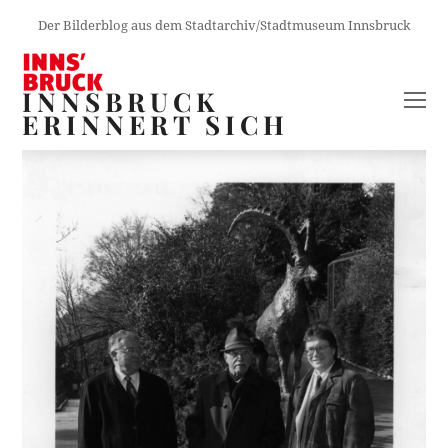
Der Bilderblog aus dem Stadtarchiv/Stadtmuseum Innsbruck
INNSBRUCK
O
ERINNERT SICH
M
M