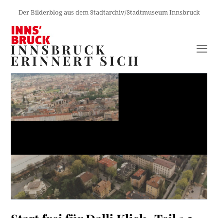
Der Bilderblog aus dem Stadtarchiv/Stadtmuseum Innsbruck
INNSBRUCK
O
ERINNERT SICH
M
M