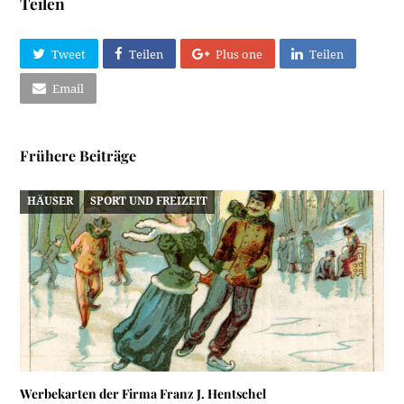
Teilen
Tweet
Teilen
Plus one
Teilen
Email
Frühere Beiträge
HÄUSER
SPORT UND FREIZEIT
Werbekarten der Firma Franz J. Hentschel