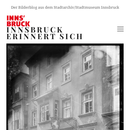
Der Bilderblog aus dem Stadtarchiv/Stadtmuseum Innsbruck
INNSBRUCK
O
ERINNERT SICH
M
M