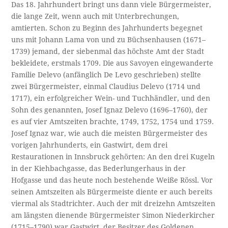
Das 18. Jahrhundert bringt uns dann viele Bürgermeister,
die lange Zeit, wenn auch mit Unterbrechungen,
amtierten. Schon zu Beginn des Jahrhunderts begegnet
uns mit Johann Lama von und zu Büchsenhausen (1671–
1739) jemand, der siebenmal das höchste Amt der Stadt
bekleidete, erstmals 1709. Die aus Savoyen eingewanderte
Familie Delevo (anfänglich De Levo geschrieben) stellte
zwei Bürgermeister, einmal Claudius Delevo (1714 und
1717), ein erfolgreicher Wein- und Tuchhändler, und den
Sohn des genannten, Josef Ignaz Delevo (1696–1760), der
es auf vier Amtszeiten brachte, 1749, 1752, 1754 und 1759.
Josef Ignaz war, wie auch die meisten Bürgermeister des
vorigen Jahrhunderts, ein Gastwirt, dem drei
Restaurationen in Innsbruck gehörten: An den drei Kugeln
in der Kiehbachgasse, das Bederlungerhaus in der
Hofgasse und das heute noch bestehende Weiße Rössl. Vor
seinen Amtszeiten als Bürgermeiste diente er auch bereits
viermal als Stadtrichter. Auch der mit dreizehn Amtszeiten
am längsten dienende Bürgermeister Simon Niederkircher
(1715–1790) war Gastwirt, der Besitzer des Goldenen