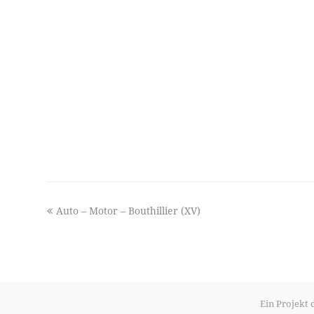
previous
Auto – Motor – Bouthillier (XV)
post:
Ein Projekt 