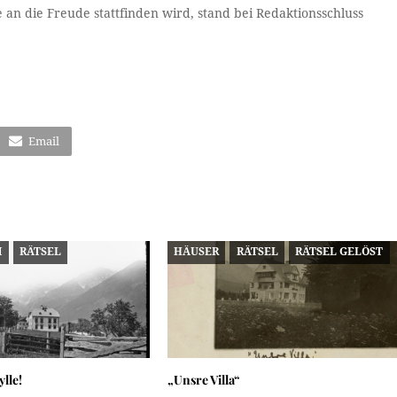
an die Freude stattfinden wird, stand bei Redaktionsschluss
Email
M
RÄTSEL
HÄUSER
RÄTSEL
RÄTSEL GELÖST
ylle!
„Unsre Villa“