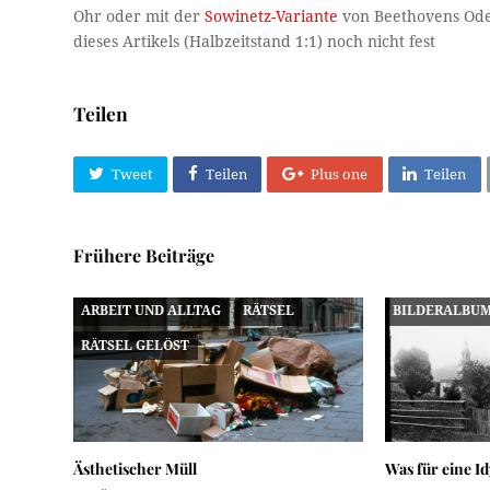
Ohr oder mit der
Sowinetz-Variante
von Beethovens Ode 
dieses Artikels (Halbzeitstand 1:1) noch nicht fest
Teilen
Tweet
Teilen
Plus one
Teilen
Frühere Beiträge
ARBEIT UND ALLTAG
RÄTSEL
BILDERALBU
RÄTSEL GELÖST
Ästhetischer Müll
Was für eine Id