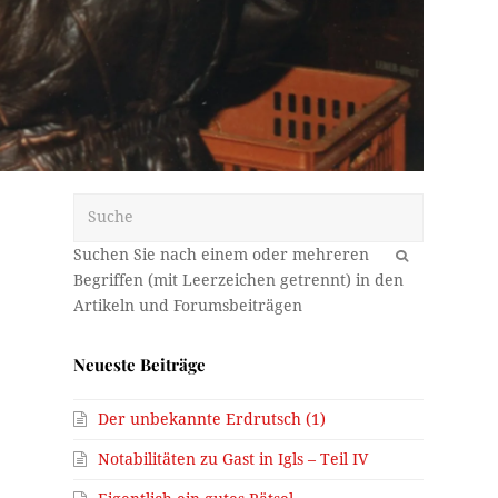
Suche
OK
e
Neueste Beiträge
Der unbekannte Erdrutsch (1)
Notabilitäten zu Gast in Igls – Teil IV