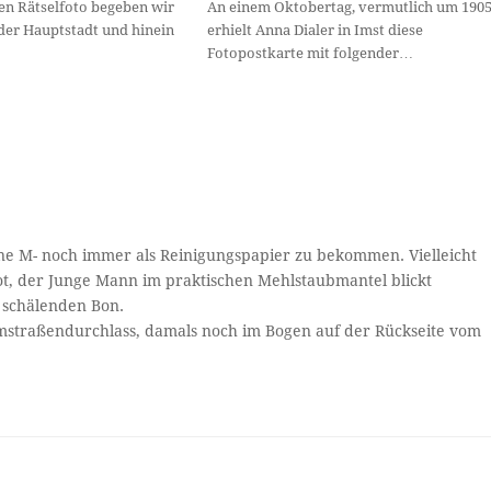
en Rätselfoto begeben wir
An einem Oktobertag, vermutlich um 1905
der Hauptstadt und hinein
erhielt Anna Dialer in Imst diese
Fotopostkarte mit folgender…
ohne M- noch immer als Reinigungspapier zu bekommen. Vielleicht
rot, der Junge Mann im praktischen Mehlstaubmantel blickt
a schälenden Bon.
straßendurchlass, damals noch im Bogen auf der Rückseite vom