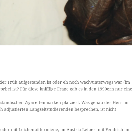
der Früh aufgestanden ist oder eh noch wach/unterwegs war (im
bei ist? Für diese knifflige Frage gab es in den 1990ern nur ein
usländischen Zigarettenmarken platziert. Was genau der Herr im
 adjustierten Langzeitstudierenden besprechen, ist nicht
oder mit Leichenbittermiene, im Austria-Leiberl mit Fendrich im