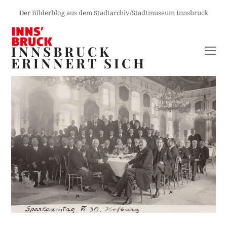
Der Bilderblog aus dem Stadtarchiv/Stadtmuseum Innsbruck
INNSBRUCK
O
ERINNERT SICH
M
M