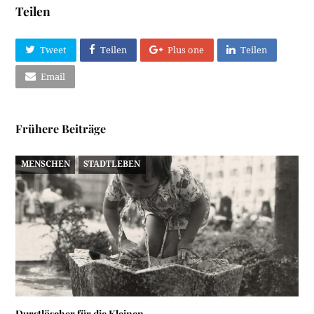
Teilen
Tweet
Teilen
Plus one
Teilen
Email
Frühere Beiträge
MENSCHEN
STADTLEBEN
Durstlöscher für die Kleinen