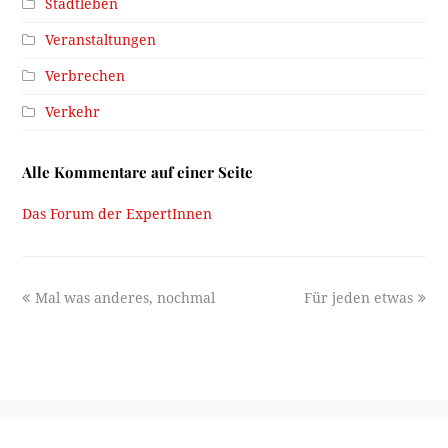
Stadtleben
Veranstaltungen
Verbrechen
Verkehr
Alle Kommentare auf einer Seite
Das Forum der ExpertInnen
previous
next
Mal was anderes, nochmal
Für jeden etwas
post:
post:
Ein Projekt des
Stadtarchiv/Stadtmuseum Innsbruck
2026 -