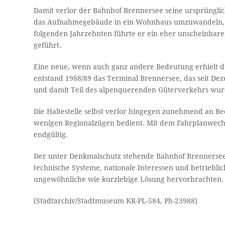
Damit verlor der Bahnhof Brennersee seine ursprünglic
das Aufnahmegebäude in ein Wohnhaus umzuwandeln, doc
folgenden Jahrzehnten führte er ein eher unscheinbares
geführt.
Eine neue, wenn auch ganz andere Bedeutung erhielt de
entstand 1988/89 das Terminal Brennersee, das seit Dez
und damit Teil des alpenquerenden Güterverkehrs wur
Die Haltestelle selbst verlor hingegen zunehmend an Be
wenigen Regionalzügen bedient. Mit dem Fahrplanwechs
endgültig.
Der unter Denkmalschutz stehende Bahnhof Brennersee bl
technische Systeme, nationale Interessen und betriebl
ungewöhnliche wie kurzlebige Lösung hervorbrachten.
(Stadtarchiv/Stadtmuseum KR-PL-584, Ph-23988)