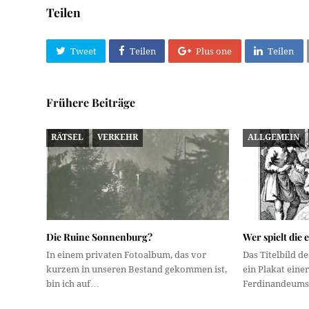
Teilen
Tweet
Teilen
Plus one
Teilen
Frühere Beiträge
RÄTSEL
VERKEHR
ALLGEMEIN
Die Ruine Sonnenburg?
Wer spielt die 
In einem privaten Fotoalbum, das vor
Das Titelbild de
kurzem in unseren Bestand gekommen ist,
ein Plakat eine
bin ich auf…
Ferdinandeums