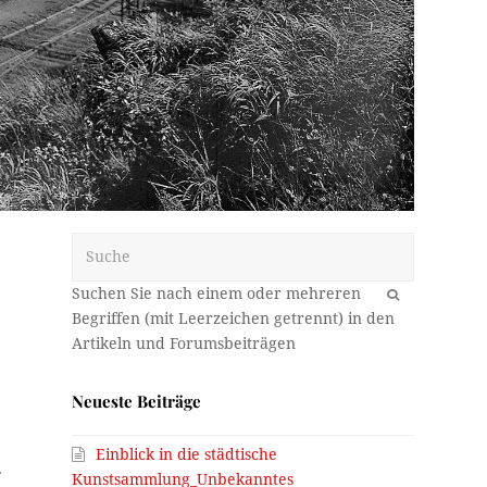
Suche
OK
Neueste Beiträge
e
Einblick in die städtische
.
Kunstsammlung_Unbekanntes