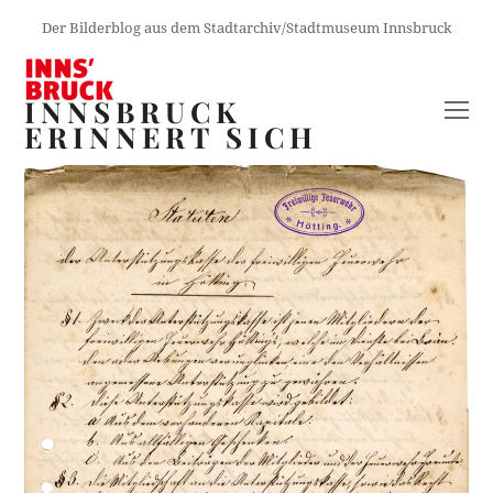
Der Bilderblog aus dem Stadtarchiv/Stadtmuseum Innsbruck
INNSBRUCK
O
ERINNERT SICH
M
M