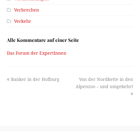
Verbrechen
Verkehr
Alle Kommentare auf einer Seite
Das Forum der ExpertInnen
previous
next
Banker in der Hofburg
Von der Nordkette in den
post:
post:
Alpenzoo – und umgekehrt
Ein Projekt des
Stadtarchiv/Stadtmuseum Innsbruck
2026 -