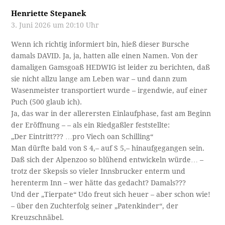
Henriette Stepanek
3. Juni 2026 um 20:10 Uhr
Wenn ich richtig informiert bin, hieß dieser Bursche
damals DAVID. Ja, ja, hatten alle einen Namen. Von der
damaligen Gamsgoaß HEDWIG ist leider zu berichten, daß
sie nicht allzu lange am Leben war – und dann zum
Wasenmeister transportiert wurde – irgendwie, auf einer
Puch (500 glaub ich).
Ja, das war in der allerersten Einlaufphase, fast am Beginn
der Eröffnung – – als ein Riedgaßler feststellte:
„Der Eintritt??? …pro Viech oan Schilling“
Man dürfte bald von S 4,– auf S 5,– hinaufgegangen sein.
Daß sich der Alpenzoo so blühend entwickeln würde… –
trotz der Skepsis so vieler Innsbrucker enterm und
herenterm Inn – wer hätte das gedacht? Damals???
Und der „Tierpate“ Udo freut sich heuer – aber schon wie!
– über den Zuchterfolg seiner „Patenkinder“, der
Kreuzschnäbel.