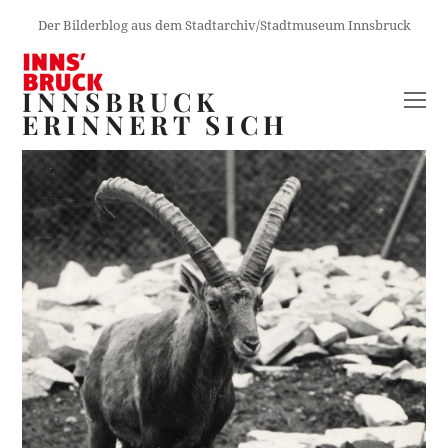
Der Bilderblog aus dem Stadtarchiv/Stadtmuseum Innsbruck
INNSBRUCK
O
ERINNERT SICH
M
M