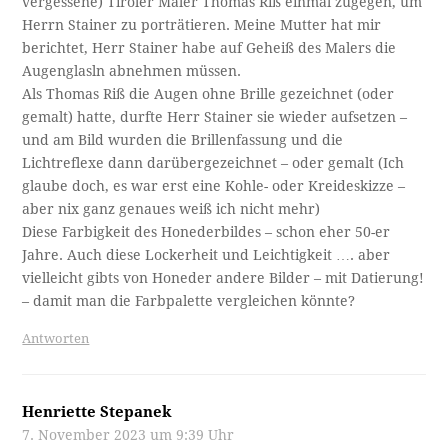
vergessene) Tiroler Maler Thomas Riß einmal zugegen, um
Herrn Stainer zu porträtieren. Meine Mutter hat mir
berichtet, Herr Stainer habe auf Geheiß des Malers die
Augenglasln abnehmen müssen.
Als Thomas Riß die Augen ohne Brille gezeichnet (oder
gemalt) hatte, durfte Herr Stainer sie wieder aufsetzen –
und am Bild wurden die Brillenfassung und die
Lichtreflexe dann darübergezeichnet – oder gemalt (Ich
glaube doch, es war erst eine Kohle- oder Kreideskizze –
aber nix ganz genaues weiß ich nicht mehr)
Diese Farbigkeit des Honederbildes – schon eher 50-er
Jahre. Auch diese Lockerheit und Leichtigkeit …. aber
vielleicht gibts von Honeder andere Bilder – mit Datierung!
– damit man die Farbpalette vergleichen könnte?
Antworten
Henriette Stepanek
7. November 2023 um 9:39 Uhr