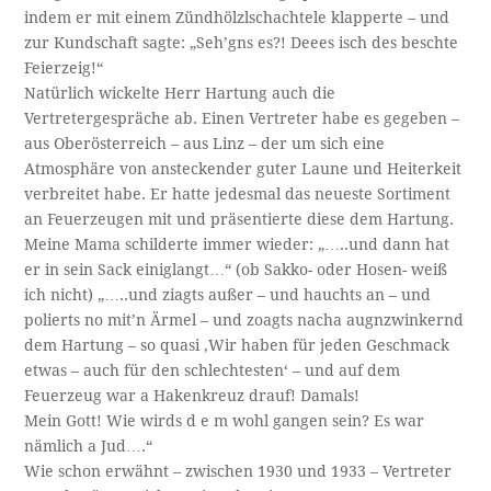
indem er mit einem Zündhölzlschachtele klapperte – und
zur Kundschaft sagte: „Seh’gns es?! Deees isch des beschte
Feierzeig!“
Natürlich wickelte Herr Hartung auch die
Vertretergespräche ab. Einen Vertreter habe es gegeben –
aus Oberösterreich – aus Linz – der um sich eine
Atmosphäre von ansteckender guter Laune und Heiterkeit
verbreitet habe. Er hatte jedesmal das neueste Sortiment
an Feuerzeugen mit und präsentierte diese dem Hartung.
Meine Mama schilderte immer wieder: „…..und dann hat
er in sein Sack einiglangt…“ (ob Sakko- oder Hosen- weiß
ich nicht) „…..und ziagts außer – und hauchts an – und
polierts no mit’n Ärmel – und zoagts nacha augnzwinkernd
dem Hartung – so quasi ‚Wir haben für jeden Geschmack
etwas – auch für den schlechtesten‘ – und auf dem
Feuerzeug war a Hakenkreuz drauf! Damals!
Mein Gott! Wie wirds d e m wohl gangen sein? Es war
nämlich a Jud….“
Wie schon erwähnt – zwischen 1930 und 1933 – Vertreter