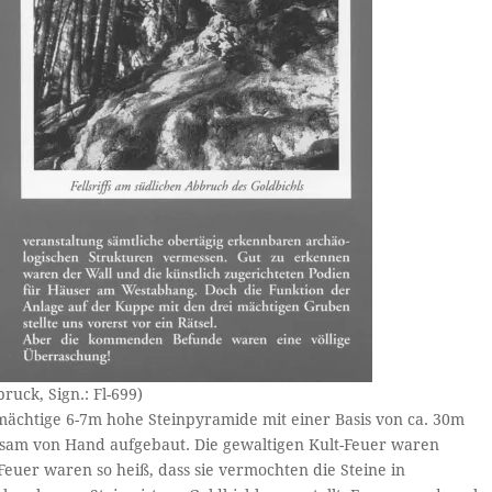
ruck, Sign.: Fl-699)
e mächtige 6-7m hohe Steinpyramide mit einer Basis von ca. 30m
sam von Hand aufgebaut. Die gewaltigen Kult-Feuer waren
 Feuer waren so heiß, dass sie vermochten die Steine in