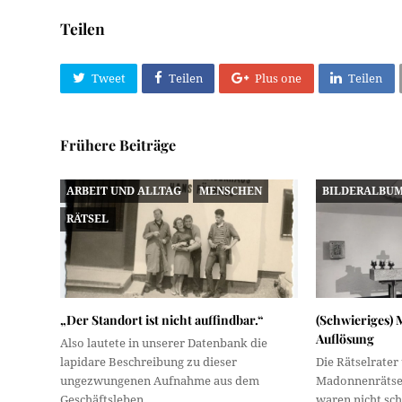
Teilen
Tweet
Teilen
Plus one
Teilen
Frühere Beiträge
ARBEIT UND ALLTAG
MENSCHEN
BILDERALBU
RÄTSEL
„Der Standort ist nicht auffindbar.“
(Schwieriges)
Auflösung
Also lautete in unserer Datenbank die
lapidare Beschreibung zu dieser
Die Rätselrater
ungezwungenen Aufnahme aus dem
Madonnenrätse
Geschäftsleben…
waren nicht sch