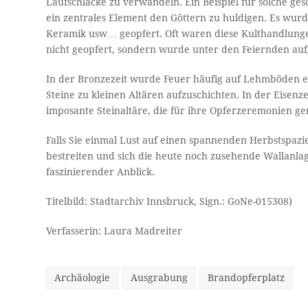
Laufschlacke zu verwandeln. Ein Beispiel für solche ges
ein zentrales Element den Göttern zu huldigen. Es wur
Keramik usw… geopfert. Oft waren diese Kulthandlunge
nicht geopfert, sondern wurde unter den Feiernden aufg
In der Bronzezeit wurde Feuer häufig auf Lehmböden en
Steine zu kleinen Altären aufzuschichten. In der Eisenzei
imposante Steinaltäre, die für ihre Opferzeremonien g
Falls Sie einmal Lust auf einen spannenden Herbstspaz
bestreiten und sich die heute noch zusehende Wallanlag
faszinierender Anblick.
Titelbild: Stadtarchiv Innsbruck, Sign.: GoNe-015308)
Verfasserin: Laura Madreiter
Archäologie
Ausgrabung
Brandopferplatz