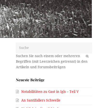
Suche
OK
Neueste Beiträge
Notabilitäten zu Gast in Igls – Teil V
An Santifallers Schwelle