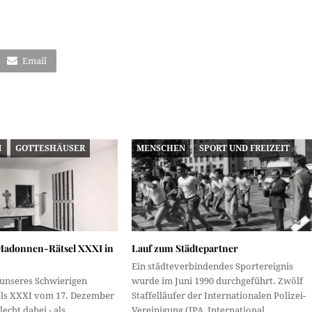
Email
M
GOTTESHÄUSER
MENSCHEN
SPORT UND FREIZEIT
 Madonnen-Rätsel XXXI in
Lauf zum Städtepartner
Ein städteverbindendes Sportereignis
 unseres Schwierigen
wurde im Juni 1990 durchgeführt. Zwölf
ls XXXI vom 17. Dezember
Staffelläufer der Internationalen Polizei-
lecht dabei - als…
Vereinigung (IPA, International…