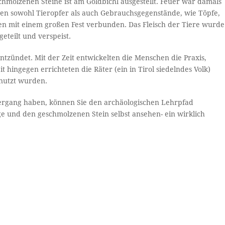
chmolzenen Steine ist am Goldbichl ausgestellt. Feuer war damals
den sowohl Tieropfer als auch Gebrauchsgegenstände, wie Töpfe,
n mit einem großen Fest verbunden. Das Fleisch der Tiere wurde
eteilt und verspeist.
tzündet. Mit der Zeit entwickelten die Menschen die Praxis,
t hingegen errichteten die Räter (ein in Tirol siedelndes Volk)
enutzt wurden.
iergang haben, können Sie den archäologischen Lehrpfad
e und den geschmolzenen Stein selbst ansehen- ein wirklich