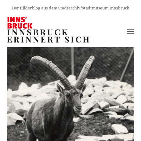
Der Bilderblog aus dem Stadtarchiv/Stadtmuseum Innsbruck
INNSBRUCK
O
ERINNERT SICH
M
M