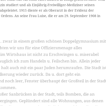
in studiert und als Einjährig-Freiwilliger-Mediziner seinen
abgeleistet. 1915 diente er als Oberarzt in der Evidenz der
Ordens. An seine Frau Luise, die er am 29. September 1908 in
t u. zwar in einem großen schönen Doppelgymnasium mi
ten wir uns für eine Offiziersmenage alles
 Wirtshaus ist nicht zu Erschwingen u. miserabel
auglich ich zum Handeln u. Feilschen bin. Allein jeder
halt auch mit ein paar Juden herumraufen. Die Stadt is
lkerung wieder zurück. Da u. dort geht ein
nd noch leer, Fenster überhaupt der Großteil in der Stad
bekommen.
oßer Sanbrücken in der Stadt, teils Bomben, die an
dergingen. Geplündert sind alle Wohnungen, aus denen