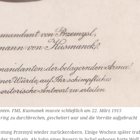
nten. FML Kusmanek musste schließlich am 22. März 1915
sring zu durchbrechen, gescheitert war und die Vorräte aufgebracht
estung Przemysl wieder zurückerobern. Einige Wochen später tra
 der Stadt ein. Als Sohn eines Bauern in Ischgl geboren hatte Wolf