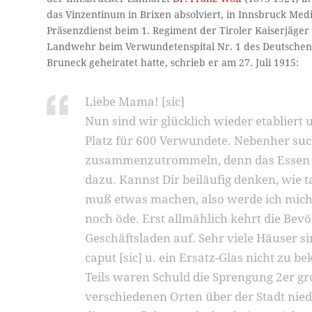
das Vinzentinum in Brixen absolviert, in Innsbruck Mediz
Präsenzdienst beim 1. Regiment der Tiroler Kaiserjäger 
Landwehr beim Verwundetenspital Nr. 1 des Deutschen 
Bruneck geheiratet hatte, schrieb er am 27. Juli 1915:
Liebe Mama! [sic]
Nun sind wir glücklich wieder etablier
Platz für 600 Verwundete. Nebenher such
zusammenzutrommeln, denn das Essen im
dazu. Kannst Dir beiläufig denken, wie t
muß etwas machen, also werde ich mich 
noch öde. Erst allmählich kehrt die Bevö
Geschäftsladen auf. Sehr viele Häuser si
caput [sic] u. ein Ersatz-Glas nicht zu 
Teils waren Schuld die Sprengung 2er gr
verschiedenen Orten über der Stadt nie