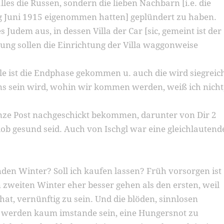
lles die Russen, sondern die lieben Nachbarn [i.e. die
g Juni 1915 eigenommen hatten] geplündert zu haben.
udem aus, in dessen Villa der Car [sic, gemeint ist der
ung sollen die Einrichtung der Villa waggonweise
eile ist die Endphase gekommen u. auch die wird siegreic
s sein wird, wohin wir kommen werden, weiß ich nicht
nze Post nachgeschickt bekommen, darunter von Dir 2
lob gesund seid. Auch von Ischgl war eine gleichlautend
den Winter? Soll ich kaufen lassen? Früh vorsorgen ist
 zweiten Winter eher besser gehen als den ersten, weil
at, vernünftig zu sein. Und die blöden, sinnlosen
 werden kaum imstande sein, eine Hungersnot zu