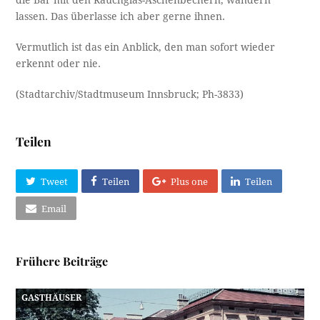
die Bar mit den Rauchglas-Aschenbechern, wandern
lassen. Das überlasse ich aber gerne ihnen.
Vermutlich ist das ein Anblick, den man sofort wieder
erkennt oder nie.
(Stadtarchiv/Stadtmuseum Innsbruck; Ph-3833)
Teilen
Tweet
Teilen
Plus one
Teilen
Email
Frühere Beiträge
GASTHÄUSER