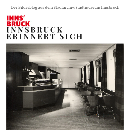
Der Bilderblog aus dem Stadtarchiv/Stadtmuseum Innsbruck
INNSBRUCK
O
ERINNERT SICH
M
M