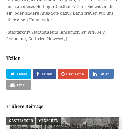
Gasthof
Großer Gott
dann endgültig zu. Sie erinnern sich
noch an dieses Höttinger Gasthaus? Oder Sie wissen die
ein- oder andere Anekdote dazu? Dann freuen wir uns
über einen Kommentar!
(Stadtarchiv/Stadtmuseum Innsbruck, Ph-Pl-1034 &
Sammlung Gottfried Newesely)
Teilen
Tweet
Teilen
Plus one
Teilen
Email
Frühere Beiträge
GASTHÄUSER
MENSCHEN