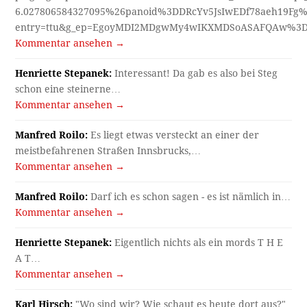
6.027806584327095%26panoid%3DDRcYv5JsIwEDf78aeh19Fg%
entry=ttu&g_ep=EgoyMDI2MDgwMy4wIKXMDSoASAFQAw%3
Kommentar ansehen →
Henriette Stepanek:
Interessant! Da gab es also bei Steg
schon eine steinerne…
Kommentar ansehen →
Manfred Roilo:
Es liegt etwas versteckt an einer der
meistbefahrenen Straßen Innsbrucks,…
Kommentar ansehen →
Manfred Roilo:
Darf ich es schon sagen - es ist nämlich in…
Kommentar ansehen →
Henriette Stepanek:
Eigentlich nichts als ein mords T H E
A T…
Kommentar ansehen →
Karl Hirsch:
"Wo sind wir? Wie schaut es heute dort aus?"