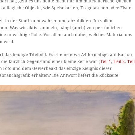
rt hat, geht es uns heute nicht nur um mittelalterliche Quellen,
 alltägliche Objekte, wie Speisekarten, Tragetaschen oder Flyer.
it in der Stadt zu bewahren und abzubilden. Im vollen
nnen. Was wir aktiv sammeln, hängt (auch) von persönlichen
eine unwichtige Rolle. Vor allem auch dabei, welches Material uns
n wird.
 das heutige Titelbild. Es ist eine etwa A4-formatige, auf Karton
ie kürzlich Gegenstand einer kleine Serie war (
Teil 1
,
Teil 2
,
Teil
om Foto und dem Gewerbeakt das einzige Zeugnis dieser
brauchsgrafik erhalten? Die Antwort liefert die Rückseite: