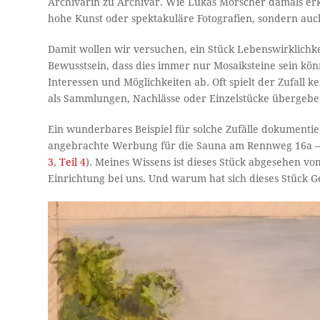
Archivarin zu Archivar. Wie Lukas Morscher damals erklä
hohe Kunst oder spektakuläre Fotografien, sondern auch
Damit wollen wir versuchen, ein Stück Lebenswirklichke
Bewusstsein, dass dies immer nur Mosaiksteine sein kö
Interessen und Möglichkeiten ab. Oft spielt der Zufall k
als Sammlungen, Nachlässe oder Einzelstücke übergebe
Ein wunderbares Beispiel für solche Zufälle dokumentiert
angebrachte Werbung für die Sauna am Rennweg 16a – d
3
,
Teil 4
). Meines Wissens ist dieses Stück abgesehen v
Einrichtung bei uns. Und warum hat sich dieses Stück Ge