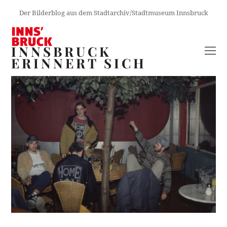
Der Bilderblog aus dem Stadtarchiv/Stadtmuseum Innsbruck
INNSBRUCK
O
ERINNERT SICH
M
M