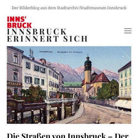
Der Bilderblog aus dem Stadtarchiv/Stadtmuseum Innsbruck
INNSBRUCK
O
ERINNERT SICH
M
M
Die Straßen von Innsbruck – Der