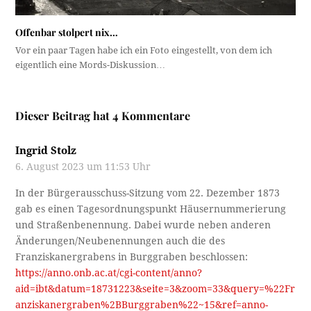
Offenbar stolpert nix…
Vor ein paar Tagen habe ich ein Foto eingestellt, von dem ich
eigentlich eine Mords-Diskussion…
Dieser Beitrag hat 4 Kommentare
Ingrid Stolz
6. August 2023 um 11:53 Uhr
In der Bürgerausschuss-Sitzung vom 22. Dezember 1873
gab es einen Tagesordnungspunkt Häusernummerierung
und Straßenbenennung. Dabei wurde neben anderen
Änderungen/Neubenennungen auch die des
Franziskanergrabens in Burggraben beschlossen:
https://anno.onb.ac.at/cgi-content/anno?
aid=ibt&datum=18731223&seite=3&zoom=33&query=%22Fr
anziskanergraben%2BBurggraben%22~15&ref=anno-