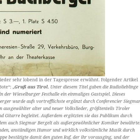
eder sehr lobend in der Tagespresse erwähnt. Folgender Artikel
ote“: „
Gruß aus Tirol.
Unter diesem Titel gaben die Radiolieblinge
 der Wieselburger Festhalle ein einmaliges Gastspiel. Dieses
erger wurde aufs vortrefflichste ergänzt durch Conferencier Siegma
n ausgewählter alter und neuer Volkslieder, größtenteils Tiroler
und Gitarre begleitet. Außerdem ergötzten sie das Publikum durch
 allem auch Siegmar Bergelt als außergewöhnlicher Komiker bewährte
genden, anständigen Humor und wirklich volkstümliche Musik durch
ppe bestätigte damit den guten Ruf, der ihr vorausging, und der