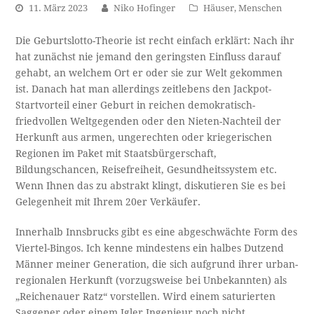
11. März 2023
Niko Hofinger
Häuser
,
Menschen
Die Geburtslotto-Theorie ist recht einfach erklärt: Nach ihr
hat zunächst nie jemand den geringsten Einfluss darauf
gehabt, an welchem Ort er oder sie zur Welt gekommen
ist. Danach hat man allerdings zeitlebens den Jackpot-
Startvorteil einer Geburt in reichen demokratisch-
friedvollen Weltgegenden oder den Nieten-Nachteil der
Herkunft aus armen, ungerechten oder kriegerischen
Regionen im Paket mit Staatsbürgerschaft,
Bildungschancen, Reisefreiheit, Gesundheitssystem etc.
Wenn Ihnen das zu abstrakt klingt, diskutieren Sie es bei
Gelegenheit mit Ihrem 20er Verkäufer.
Innerhalb Innsbrucks gibt es eine abgeschwächte Form des
Viertel-Bingos. Ich kenne mindestens ein halbes Dutzend
Männer meiner Generation, die sich aufgrund ihrer urban-
regionalen Herkunft (vorzugsweise bei Unbekannten) als
„Reichenauer Ratz“ vorstellen. Wird einem saturierten
Saggener oder einem Igler Ingenieur noch nicht