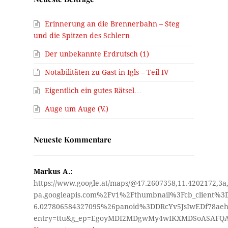
Erinnerung an die Brennerbahn – Steg
und die Spitzen des Schlern
Der unbekannte Erdrutsch (1)
Notabilitäten zu Gast in Igls – Teil IV
Eigentlich ein gutes Rätsel…
Auge um Auge (V.)
Neueste Kommentare
Markus A.:
https://www.google.at/maps/@47.2607358,11.4202172,3a
pa.googleapis.com%2Fv1%2Fthumbnail%3Fcb_client%
6.027806584327095%26panoid%3DDRcYv5JsIwEDf78aeh
entry=ttu&g_ep=EgoyMDI2MDgwMy4wIKXMDSoASAF