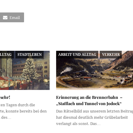
Email
ALLTAG
STADTLEBEN
ARBEIT UND ALLTAG
VERKEHR
 sehr!
Erinnerung an die Brennerbahn –
„Stafflach und Tunnel von Jodock“
ten Tagen durch die
rte, konnte bereits bei den
Das Rätselbild aus unserem letzten Beitra
n des…
hat diesmal deutlich mehr Grübelarbeit
verlangt als sonst. Das…