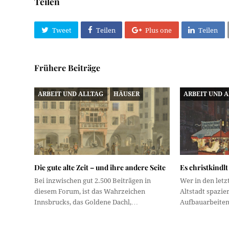
Teilen
Tweet
Teilen
Plus one
Teilen
Frühere Beiträge
ARBEIT UND ALLTAG
HÄUSER
ARBEIT UND 
Die gute alte Zeit – und ihre andere Seite
Es christkindlt
Bei inzwischen gut 2.500 Beiträgen in
Wer in den letz
diesem Forum, ist das Wahrzeichen
Altstadt spazie
Innsbrucks, das Goldene Dachl,…
Aufbauarbeite