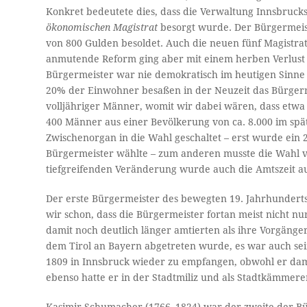
Konkret bedeutete dies, dass die Verwaltung Innsbruc
ökonomischen Magistrat
besorgt wurde. Der Bürgermeis
von 800 Gulden besoldet. Auch die neuen fünf Magistrats
anmutende Reform ging aber mit einem herben Verlust 
Bürgermeister war nie demokratisch im heutigen Sinne
20% der Einwohner besaßen in der Neuzeit das Bürgerre
volljähriger Männer, womit wir dabei wären, dass etwa
400 Männer aus einer Bevölkerung von ca. 8.000 im sp
Zwischenorgan in die Wahl geschaltet – erst wurde ein 
Bürgermeister wählte – zum anderen musste die Wahl 
tiefgreifenden Veränderung wurde auch die Amtszeit au
Der erste Bürgermeister des bewegten 19. Jahrhunderts 
wir schon, dass die Bürgermeister fortan meist nicht n
damit noch deutlich länger amtierten als ihre Vorgänger.
dem Tirol an Bayern abgetreten wurde, es war auch se
1809 in Innsbruck wieder zu empfangen, obwohl er dam
ebenso hatte er in der Stadtmiliz und als Stadtkämmere