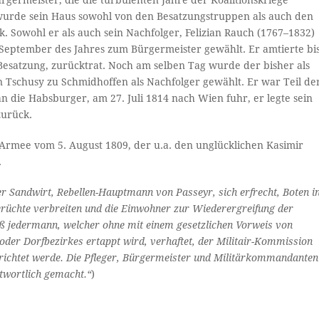
germeister, die die turbulenten Jahre der Koalitionskriege
rde sein Haus sowohl von den Besatzungstruppen als auch den
. Sowohl er als auch sein Nachfolger, Felizian Rauch (1767–1832)
eptember des Jahres zum Bürgermeister gewählt. Er amtierte bi
Besatzung, zurücktrat. Noch am selben Tag wurde der bisher als
Tschusy zu Schmidhoffen als Nachfolger gewählt. Er war Teil de
 die Habsburger, am 27. Juli 1814 nach Wien fuhr, er legte sein
zurück.
 Armee vom 5. August 1809, der u.a. den unglücklichen Kasimir
.
r Sandwirt, Rebellen-Hauptmann von Passeyr, sich erfrecht, Boten i
rüchte verbreiten und die Einwohner zur Wiederergreifung der
daß jedermann, welcher ohne mit einem gesetzlichen Vorweis von
oder Dorfbezirkes ertappt wird, verhaftet, der Militair-Kommission
richtet werde. Die Pfleger, Bürgermeister und Militärkommandanten
ntwortlich gemacht.“
)