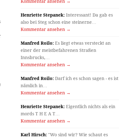
Kommentar ansehen →
Henriette Stepanek:
Interessant! Da gab es
s
also bei Steg schon eine steinerne…
Kommentar ansehen →
r
Manfred Roilo:
Es liegt etwas versteckt an
einer der meistbefahrenen Straßen
Innsbrucks,…
Kommentar ansehen →
Manfred Roilo:
Darf ich es schon sagen - es ist
n
nämlich in…
Kommentar ansehen →
Henriette Stepanek:
Eigentlich nichts als ein
mords T H E A T…
Kommentar ansehen →
Karl Hirsch:
"Wo sind wir? Wie schaut es