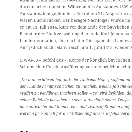
Kasimir Schumacher (1766–1824) war der zweite der Bür
durchmachen mussten. Während des Aufstandes 1809 wu
Aufständischen geplündert. Er trat am 21. August zurück
waren Buchdrucker. Der besagte Nachfolger wurde im S
er am 11. Juli 1814, kurz vor dem Ende der bayrischen 
Beamter der Stadtverwaltung dienende Karl Johann von 
Landesdeputation, die, nach der Rückgabe des Landes an
Amt jedoch auch relativ rasch, am 1. Juni 1815, wieder 
(FW-G-83 – Befehl des 7. Korps der könglich bayrischen
Schumacher für die Ausführung verantwortlich machte
„Da man erfahren hat, daß der Andreas Hofer, sogenannte
dem Lande herumschleichen zu machen, welche falsche Ge
Waffen zu verführen trachten sollen – so wird befohlen, 
seiner Behörde versehen zu sein, außerhalb seines Dorfes 
überantwortet und binnen vier und zwanzig Stunden hinge
werden persönlich für die Vollziehung dieses Befehls vera