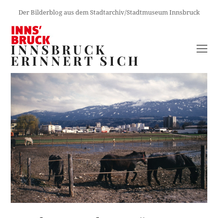
Der Bilderblog aus dem Stadtarchiv/Stadtmuseum Innsbruck
INNSBRUCK
O
ERINNERT SICH
M
M