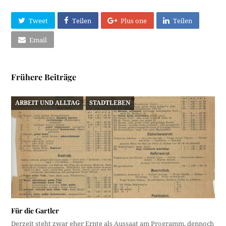
Tweet
Teilen
Plus one
Teilen
Email
Frühere Beiträge
ARBEIT UND ALLTAG
STADTLEBEN
Für die Gartler
Derzeit steht zwar eher Ernte als Aussaat am Programm, dennoch