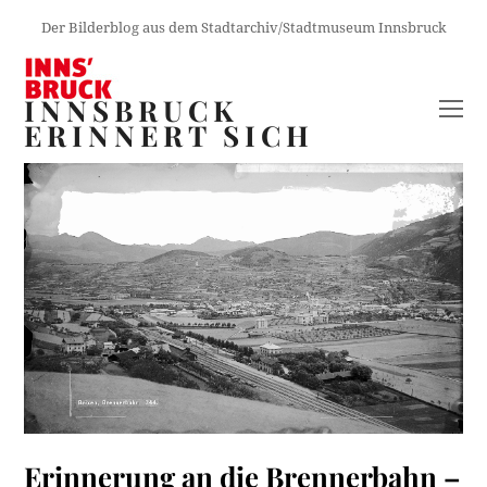
Der Bilderblog aus dem Stadtarchiv/Stadtmuseum Innsbruck
INNSBRUCK
O
ERINNERT SICH
M
M
Erinnerung an die Brennerbahn –