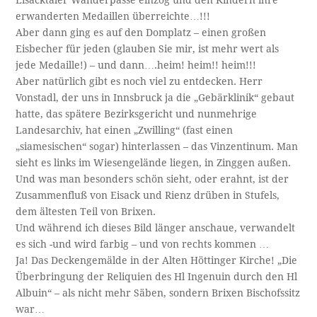
Eisacktaler Wanderpässe einzog und den Kindern ihre
erwanderten Medaillen überreichte…!!!
Aber dann ging es auf den Domplatz – einen großen
Eisbecher für jeden (glauben Sie mir, ist mehr wert als
jede Medaille!) – und dann….heim! heim!! heim!!!
Aber natürlich gibt es noch viel zu entdecken. Herr
Vonstadl, der uns in Innsbruck ja die „Gebärklinik“ gebaut
hatte, das spätere Bezirksgericht und nunmehrige
Landesarchiv, hat einen „Zwilling“ (fast einen
„siamesischen“ sogar) hinterlassen – das Vinzentinum. Man
sieht es links im Wiesengelände liegen, in Zinggen außen.
Und was man besonders schön sieht, oder erahnt, ist der
Zusammenfluß von Eisack und Rienz drüben in Stufels,
dem ältesten Teil von Brixen.
Und während ich dieses Bild länger anschaue, verwandelt
es sich -und wird farbig – und von rechts kommen …
Ja! Das Deckengemälde in der Alten Höttinger Kirche! „Die
Überbringung der Reliquien des Hl Ingenuin durch den Hl
Albuin“ – als nicht mehr Säben, sondern Brixen Bischofssitz
war…