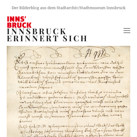
Der Bilderblog aus dem Stadtarchiv/Stadtmuseum Innsbruck
INNSBRUCK
O
ERINNERT SICH
M
M