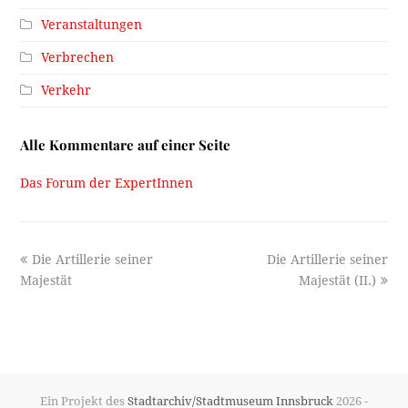
Veranstaltungen
Verbrechen
Verkehr
Alle Kommentare auf einer Seite
Das Forum der ExpertInnen
previous
next
Die Artillerie seiner
Die Artillerie seiner
post:
post:
Majestät
Majestät (II.)
Ein Projekt des
Stadtarchiv/Stadtmuseum Innsbruck
2026 -