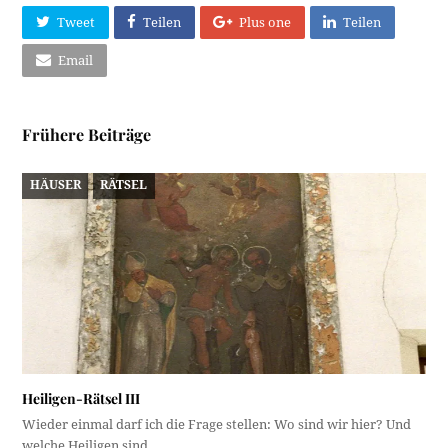
Tweet
Teilen
Plus one
Teilen
Email
Frühere Beiträge
HÄUSER
RÄTSEL
Heiligen-Rätsel III
Wieder einmal darf ich die Frage stellen: Wo sind wir hier? Und
welche Heiligen sind…