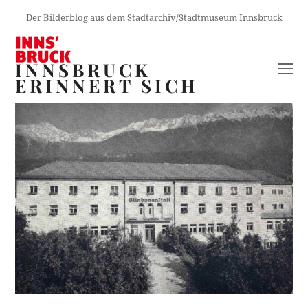
Der Bilderblog aus dem Stadtarchiv/Stadtmuseum Innsbruck
INNSBRUCK
O
ERINNERT SICH
M
M