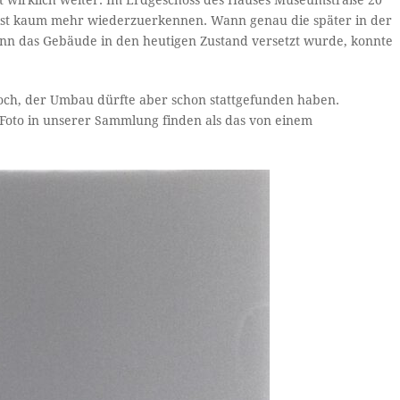
cht wirklich weiter. Im Erdgeschoss des Hauses Museumstraße 20
ade ist kaum mehr wiederzuerkennen. Wann genau die später in der
n das Gebäude in den heutigen Zustand versetzt wurde, konnte
och, der Umbau dürfte aber schon stattgefunden haben.
s Foto in unserer Sammlung finden als das von einem