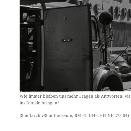
Wie immer bleiben uns mehr Fragen als Antworten. Viel
ins Dunkle bringen?
(Stadtarchiv/Stadtmuseum, RM-PL-1346, BFI-NE-273-04)