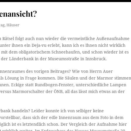
ßenansicht?
tag
,
Häuser
n Rätsel folgt auch nun wieder die vermeintliche Außenaufnahme
ter ihnen ein Deja-vu erlebt, kann ich es Ihnen nicht wirklich
 mit dem obligatorischem Schneehaufen, und schon wieder ist es
le der Länderbank in der Museumsstraße in Innsbruck.
innenraumes des vorigen Beitrages? Wie von Herrn Auer
ls Lösung in Frage kommen. Die Säulen und der Marmor stimme
ennen. Eckige statt Rundbogen-Fenster, unterschiedliche Lampen
versus Marmorschalter der ÖNB, all das lässt mich etwas an der
bank handeln? Leider konnte ich von selbiger keine
rstellbar, dass sich der edle Innenraum aus dem Foto in dem
ich ist es letztendlich schon. Der Vergleich der Aufnahme hier