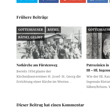
Frühere Beiträge
GOTTESHÄUSER
RÄTSEL
GOTTESHÄUS
RÄTSEL GELÖST
Notkirche am Fürstenweg
Patrozinien i
III – Hl. Ingen
Bereits 1934 plante der
Kirchenbauvereines St. Josef- St. Georg die
Wie der Hl. Kass
Errichtung einer Kirche im Westen…
Ingenuin Bistu
Säben/Brixen. 
Dieser Beitrag hat einen Kommentar