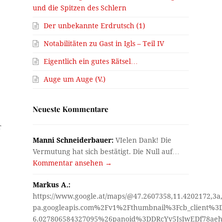
und die Spitzen des Schlern
Der unbekannte Erdrutsch (1)
Notabilitäten zu Gast in Igls – Teil IV
.
Eigentlich ein gutes Rätsel…
Auge um Auge (V.)
Neueste Kommentare
r
Manni Schneiderbauer:
VIelen Dank! Die
Vermutung hat sich bestätigt. Die Null auf…
Kommentar ansehen →
Markus A.:
https://www.google.at/maps/@47.2607358,11.4202172,3a
pa.googleapis.com%2Fv1%2Fthumbnail%3Fcb_client%
6.027806584327095%26panoid%3DDRcYv5JsIwEDf78aeh