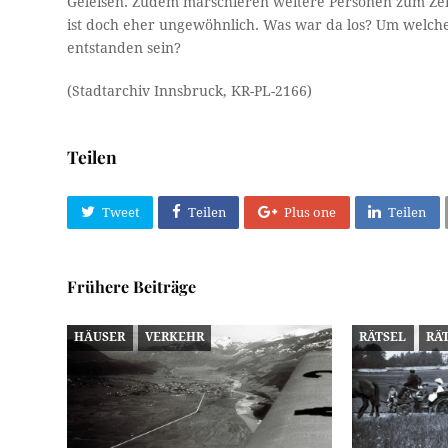
Geleisen. Zudem marschieren weitere Personen zum Ze
ist doch eher ungewöhnlich. Was war da los? Um welch
entstanden sein?
(Stadtarchiv Innsbruck, KR-PL-2166)
Teilen
Tweet
Teilen
Plus one
Teilen
Frühere Beiträge
HÄUSER
VERKEHR
RÄTSEL
RÄ