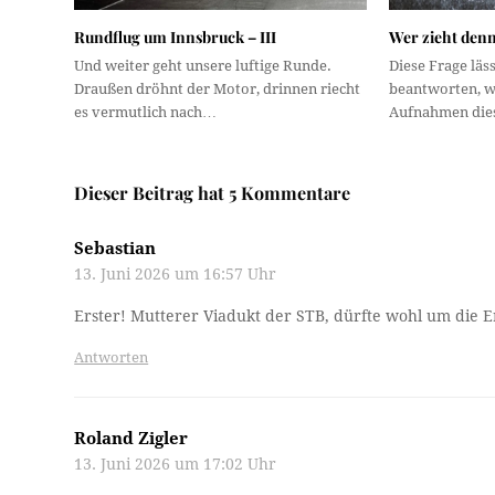
Rundflug um Innsbruck – III
Wer zieht den
Und weiter geht unsere luftige Runde.
Diese Frage läss
Draußen dröhnt der Motor, drinnen riecht
beantworten, w
es vermutlich nach…
Aufnahmen die
Dieser Beitrag hat 5 Kommentare
Sebastian
13. Juni 2026 um 16:57 Uhr
Erster! Mutterer Viadukt der STB, dürfte wohl um die 
Antworten
Roland Zigler
13. Juni 2026 um 17:02 Uhr