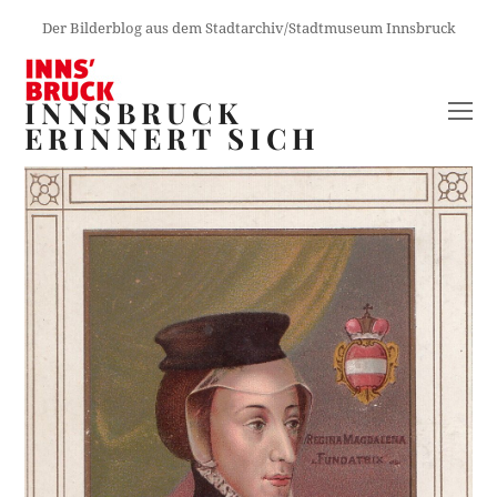
Der Bilderblog aus dem Stadtarchiv/Stadtmuseum Innsbruck
INNSBRUCK
O
ERINNERT SICH
M
M