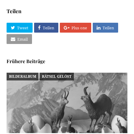
Teilen
Tweet
Teilen
Plus one
Teilen
Email
Frühere Beiträge
BILDERALBUM
RÄTSEL GELÖST