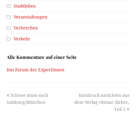
Stadtleben
Veranstaltungen
Verbrechen
Verkehr
Alle Kommentare auf einer Seite
Das Forum der ExpertInnen
previous
next
Schnee muss nach
Innsbruck-Ansichten aus
post:
post:
Salzburg/München
dem Verlag Ottmar Zieher,
Teil 3