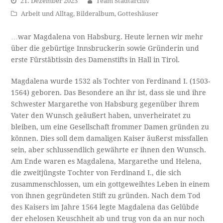
21. Dezember 2023
Team Stadtarchiv
Arbeit und Alltag
,
Bilderalbum
,
Gotteshäuser
…war Magdalena von Habsburg. Heute lernen wir mehr
über die gebürtige Innsbruckerin sowie Gründerin und
erste Fürstäbtissin des Damenstifts in Hall in Tirol.
Magdalena wurde 1532 als Tochter von Ferdinand I. (1503-
1564) geboren. Das Besondere an ihr ist, dass sie und ihre
Schwester Margarethe von Habsburg gegenüber ihrem
Vater den Wunsch geäußert haben, unverheiratet zu
bleiben, um eine Gesellschaft frommer Damen gründen zu
können. Dies soll dem damaligen Kaiser äußerst missfallen
sein, aber schlussendlich gewährte er ihnen den Wunsch.
Am Ende waren es Magdalena, Margarethe und Helena,
die zweitjüngste Tochter von Ferdinand I., die sich
zusammenschlossen, um ein gottgeweihtes Leben in einem
von ihnen gegründeten Stift zu gründen. Nach dem Tod
des Kaisers im Jahre 1564 legte Magdalena das Gelübde
der ehelosen Keuschheit ab und trug von da an nur noch