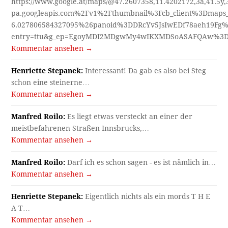
https://www.google.at/maps/@47.2607358,11.4202172,3a,41.5y
pa.googleapis.com%2Fv1%2Fthumbnail%3Fcb_client%3Dmap
6.027806584327095%26panoid%3DDRcYv5JsIwEDf78aeh19Fg%
entry=ttu&g_ep=EgoyMDI2MDgwMy4wIKXMDSoASAFQAw%3
Kommentar ansehen →
Henriette Stepanek:
Interessant! Da gab es also bei Steg
schon eine steinerne…
Kommentar ansehen →
Manfred Roilo:
Es liegt etwas versteckt an einer der
meistbefahrenen Straßen Innsbrucks,…
Kommentar ansehen →
Manfred Roilo:
Darf ich es schon sagen - es ist nämlich in…
Kommentar ansehen →
Henriette Stepanek:
Eigentlich nichts als ein mords T H E
A T…
Kommentar ansehen →