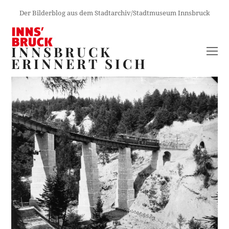
Der Bilderblog aus dem Stadtarchiv/Stadtmuseum Innsbruck
INNSBRUCK
O
ERINNERT SICH
M
M