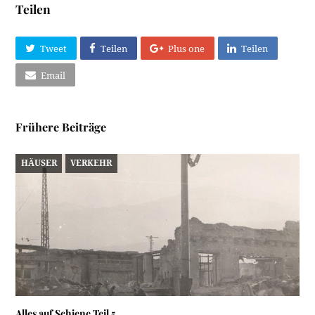
Teilen
Tweet
Teilen
Plus one
Teilen
Email
Frühere Beiträge
HÄUSER
VERKEHR
Alles auf Schiene Teil 5