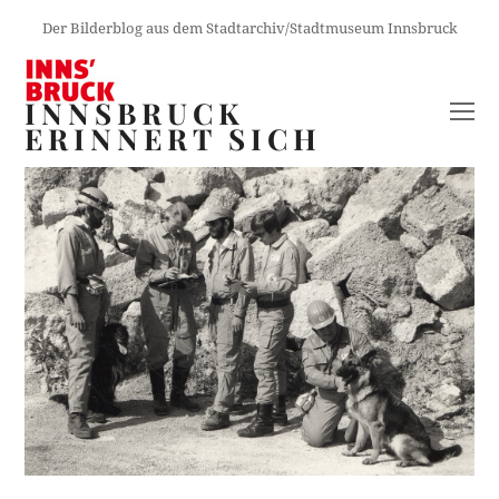
Der Bilderblog aus dem Stadtarchiv/Stadtmuseum Innsbruck
INNSBRUCK
O
ERINNERT SICH
M
M