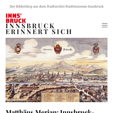
Der Bilderblog aus dem Stadtarchiv/Stadtmuseum Innsbruck
INNSBRUCK
O
ERINNERT SICH
M
M
Matthäus Merian: Innsbruck-