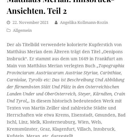
Ansichten. Teil 2
22. November 2021
Angelika Kollmann-Rozin
Allgemein
Der als Titelbild verwendete kolorierte Kupferstich von
Matthäus Merian dem Älteren trägt den Titel „Oenipons
Insbruck“. Er stammt aus dem um 1649 in Frankfurt am
Main von Matthäus Merian verlegten Buch
„Topographia
Provinciarum Austriacarum Austriae Styriae, Carinthiae,
Carniolae, Tyrolis etc: Das ist Beschreibung Und Abbildung
der fürnembsten Stätt Und Plätz in den Osterreichischen
Landen Under und OberOsterreich, Steyer, Kärndten, Crain
Und Tyrol
„. In diesem historisch bedeutenden Werk mit
Texten von Martin Zeiller sind zahlreiche Städte und
Herrschaften wie etwa Krems, Eisenstadt, Gmunden, Bad
Ischl, Linz, Melk, Klosterneuburg, Wien, Wels,
Kremsmünster, Graz, Klagenfurt, Villach, Innsbruck,
Kufstein, Meran, etc. dargestellt.