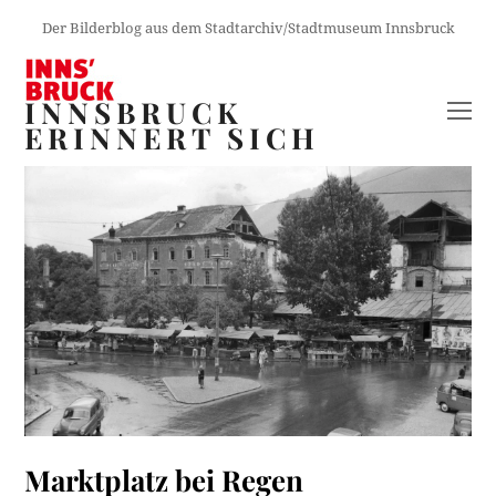
Der Bilderblog aus dem Stadtarchiv/Stadtmuseum Innsbruck
INNSBRUCK
O
ERINNERT SICH
M
M
Marktplatz bei Regen