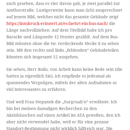
auch gesehen, dass es vier davon gab, je zwei parallel zur
Amthorstraße. Lustigerweise kann man (ich) ausgerechnet
auf jenem Bild, welches nicht das gesamte Gebäude zeigt
https://innsbruck-erinnert.at/es-faehrt-ein-bus-nach/
die
Länge nachvollziehen: Auf dem Titelbild habe ich pro
Baracke und Längsseite 12 Fenster gezählt. Auf dem Bus-
Bild müssten ohne die tw. verdeckende Hecke 8 zu sehen
sein. Mit den rechts und links „fehlenden“ Gebäudeteilen
könnten sich insgesamt 12 ausgehen.
Sie sehen, Herr Roilo, von Arbeit kann keine Rede sein (die
hatten ja eigentlich Sie), ich empfinde es jedesmal als
spannendes Vergnügen, mittels der alten Aufnahmen so
viel Interessantes zu erfahren.
Und weil Frau Stepanek die „Surgruab’n“ erwähnte: Ich
bin bei meinen damaligen Recherchen zu den
Akzishäuschen auf einen Artikel im ATA gestoßen, den ich
aber nicht verwendet habe, weil er für eine genaue
Standort-Bestimmung nicht wirklich hilfreich war. Die