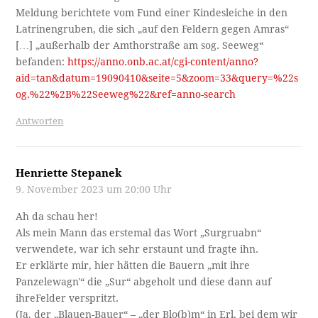
Meldung berichtete vom Fund einer Kindesleiche in den
Latrinengruben, die sich „auf den Feldern gegen Amras“
[…] „außerhalb der Amthorstraße am sog. Seeweg“
befanden:
https://anno.onb.ac.at/cgi-content/anno?
aid=tan&datum=19090410&seite=5&zoom=33&query=%22s
og.%22%2B%22Seeweg%22&ref=anno-search
Antworten
Henriette Stepanek
9. November 2023 um 20:00 Uhr
Ah da schau her!
Als mein Mann das erstemal das Wort „Surgruabn“
verwendete, war ich sehr erstaunt und fragte ihn.
Er erklärte mir, hier hätten die Bauern „mit ihre
Panzelewagn'“ die „Sur“ abgeholt und diese dann auf
ihreFelder verspritzt.
(Ja, der „Blauen-Bauer“ – „der Blo(b)m“ in Erl, bei dem wir