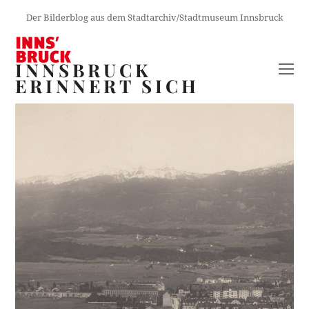
Der Bilderblog aus dem Stadtarchiv/Stadtmuseum Innsbruck
INNSBRUCK
O
ERINNERT SICH
M
M