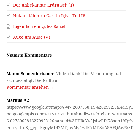
Der unbekannte Erdrutsch (1)
Notabilitäten zu Gast in Igls – Teil IV
Eigentlich ein gutes Rätsel…
Auge um Auge (V.)
Neueste Kommentare
Manni Schneiderbauer:
VIelen Dank! Die Vermutung hat
sich bestätigt. Die Null auf…
Kommentar ansehen →
Markus A.:
https://www.google.at/maps/@47.2607358,11.4202172,3a,41.5y
pa.googleapis.com%2Fv1%2Fthumbnail%3Fcb_client%3Dmap
6.027806584327095%26panoid%3DDRcYv5JsIwEDf78aeh19Fg%
entry=ttu&g_ep=EgoyMDI2MDgwMy4wIKXMDSoASAFQAw%3