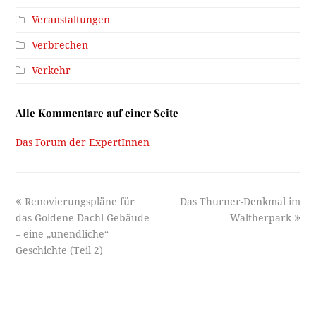
Veranstaltungen
Verbrechen
Verkehr
Alle Kommentare auf einer Seite
Das Forum der ExpertInnen
previous
next
Renovierungspläne für
Das Thurner-Denkmal im
post:
post:
das Goldene Dachl Gebäude
Waltherpark
– eine „unendliche“
Geschichte (Teil 2)