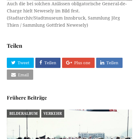
Auch die bei solchen Anlässen obligatorische General-de-
Charge hielt Newesely im Bild fest.
(Stadtarchiv/Stadtmuseum Innsbruck, Sammlung Jörg
Thien / Sammlung Gottfried Newesely)
Teilen
Tweet
Teilen
Plus one
Teilen
Email
Frühere Beiträge
BILDERALBUM
VERKEHR