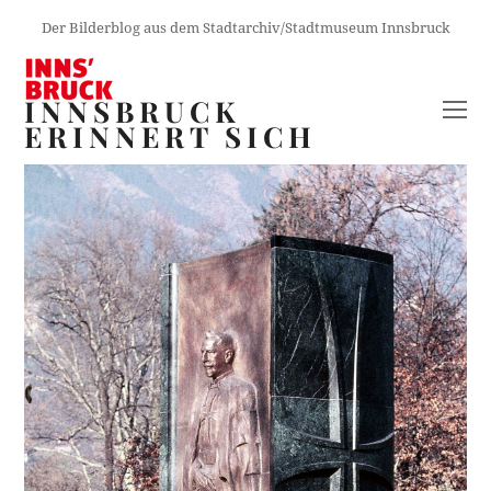
Der Bilderblog aus dem Stadtarchiv/Stadtmuseum Innsbruck
INNSBRUCK
O
ERINNERT SICH
M
M