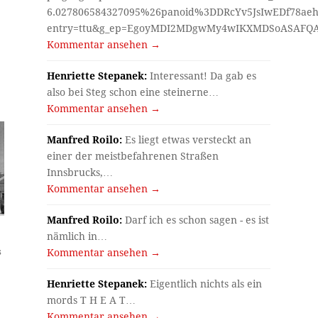
6.027806584327095%26panoid%3DDRcYv5JsIwEDf78aeh
entry=ttu&g_ep=EgoyMDI2MDgwMy4wIKXMDSoASAF
Kommentar ansehen →
Henriette Stepanek:
Interessant! Da gab es
also bei Steg schon eine steinerne…
Kommentar ansehen →
Manfred Roilo:
Es liegt etwas versteckt an
einer der meistbefahrenen Straßen
Innsbrucks,…
Kommentar ansehen →
Manfred Roilo:
Darf ich es schon sagen - es ist
nämlich in…
s
Kommentar ansehen →
Henriette Stepanek:
Eigentlich nichts als ein
mords T H E A T…
Kommentar ansehen →