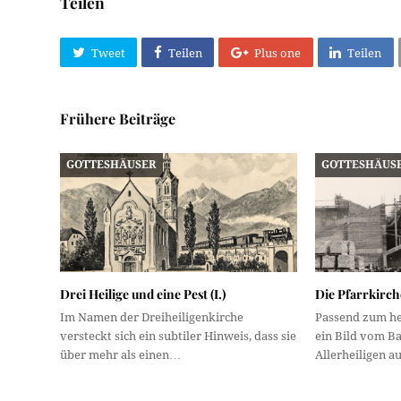
Teilen
Tweet
Teilen
Plus one
Teilen
Frühere Beiträge
GOTTESHÄUSER
GOTTESHÄUS
Drei Heilige und eine Pest (I.)
Die Pfarrkirch
Im Namen der Dreiheiligenkirche
Passend zum he
versteckt sich ein subtiler Hinweis, dass sie
ein Bild vom Ba
über mehr als einen…
Allerheiligen a