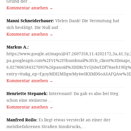
Grund der…
Kommentar ansehen →
Manni Schneiderbauer:
VIelen Dank! Die Vermutung hat
sich bestätigt. Die Null auf…
Kommentar ansehen →
Markus A.:
https://www.google.at/maps/@47.2607358,11.4202172,3a,41.5y
pa.googleapis.com%2Fv1%2Fthumbnail%3Fcb_client%3Dmap
6.027806584327095%26panoid%3DDRcYv5JsIwEDf78aeh19Fg%
entry=ttu&g_ep=EgoyMDI2MDgwMy4wIKXMDSoASAFQAw%3
Kommentar ansehen →
Henriette Stepanek:
Interessant! Da gab es also bei Steg
schon eine steinerne…
Kommentar ansehen →
Manfred Roilo:
Es liegt etwas versteckt an einer der
meistbefahrenen Straßen Innsbrucks,…