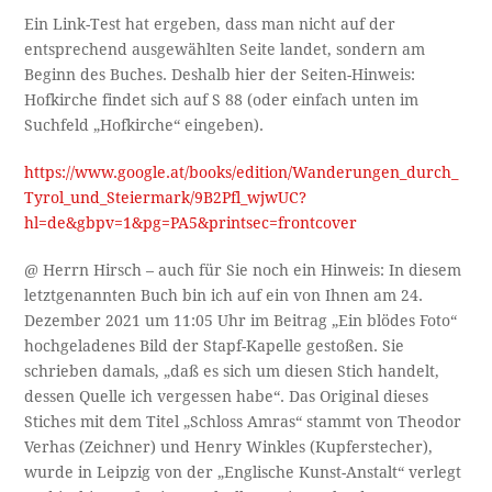
Ein Link-Test hat ergeben, dass man nicht auf der
entsprechend ausgewählten Seite landet, sondern am
Beginn des Buches. Deshalb hier der Seiten-Hinweis:
Hofkirche findet sich auf S 88 (oder einfach unten im
Suchfeld „Hofkirche“ eingeben).
https://www.google.at/books/edition/Wanderungen_durch_
Tyrol_und_Steiermark/9B2Pfl_wjwUC?
hl=de&gbpv=1&pg=PA5&printsec=frontcover
@ Herrn Hirsch – auch für Sie noch ein Hinweis: In diesem
letztgenannten Buch bin ich auf ein von Ihnen am 24.
Dezember 2021 um 11:05 Uhr im Beitrag „Ein blödes Foto“
hochgeladenes Bild der Stapf-Kapelle gestoßen. Sie
schrieben damals, „daß es sich um diesen Stich handelt,
dessen Quelle ich vergessen habe“. Das Original dieses
Stiches mit dem Titel „Schloss Amras“ stammt von Theodor
Verhas (Zeichner) und Henry Winkles (Kupferstecher),
wurde in Leipzig von der „Englische Kunst-Anstalt“ verlegt