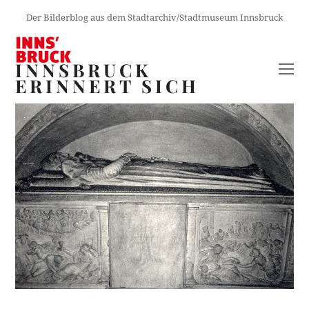
Der Bilderblog aus dem Stadtarchiv/Stadtmuseum Innsbruck
INNSBRUCK
O
ERINNERT SICH
M
M