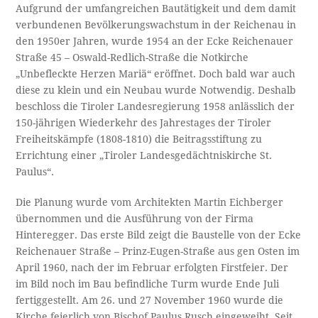
Aufgrund der umfangreichen Bautätigkeit und dem damit
verbundenen Bevölkerungswachstum in der Reichenau in
den 1950er Jahren, wurde 1954 an der Ecke Reichenauer
Straße 45 – Oswald-Redlich-Straße die Notkirche
„Unbefleckte Herzen Mariä“ eröffnet. Doch bald war auch
diese zu klein und ein Neubau wurde Notwendig. Deshalb
beschloss die Tiroler Landesregierung 1958 anlässlich der
150-jährigen Wiederkehr des Jahrestages der Tiroler
Freiheitskämpfe (1808-1810) die Beitragsstiftung zu
Errichtung einer „Tiroler Landesgedächtniskirche St.
Paulus“.
Die Planung wurde vom Architekten Martin Eichberger
übernommen und die Ausführung von der Firma
Hinteregger. Das erste Bild zeigt die Baustelle von der Ecke
Reichenauer Straße – Prinz-Eugen-Straße aus gen Osten im
April 1960, nach der im Februar erfolgten Firstfeier. Der
im Bild noch im Bau befindliche Turm wurde Ende Juli
fertiggestellt. Am 26. und 27 November 1960 wurde die
Kirche feierlich von Bischof Paulus Rusch eingeweiht. Seit