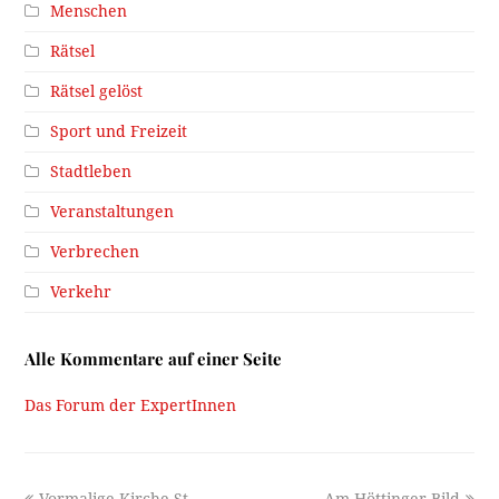
Menschen
Rätsel
Rätsel gelöst
Sport und Freizeit
Stadtleben
Veranstaltungen
Verbrechen
Verkehr
Alle Kommentare auf einer Seite
Das Forum der ExpertInnen
previous
next
Vormalige Kirche St.
Am Höttinger Bild