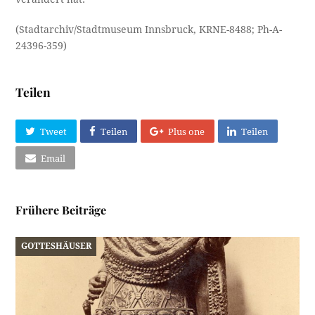
(Stadtarchiv/Stadtmuseum Innsbruck, KRNE-8488; Ph-A-
24396-359)
Teilen
Tweet
Teilen
Plus one
Teilen
Email
Frühere Beiträge
GOTTESHÄUSER