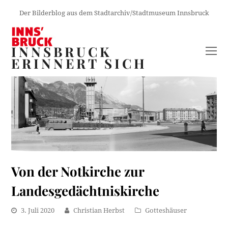
Der Bilderblog aus dem Stadtarchiv/Stadtmuseum Innsbruck
INNSBRUCK
O
ERINNERT SICH
M
M
Von der Notkirche zur
Landesgedächtniskirche
3. Juli 2020
Christian Herbst
Gotteshäuser