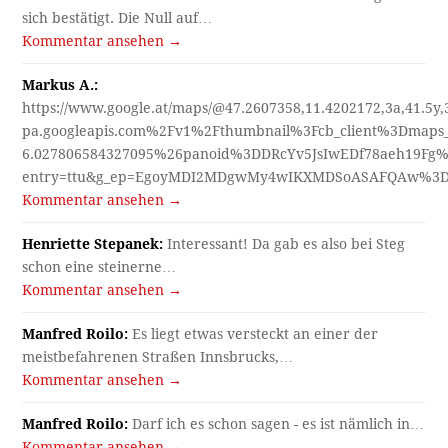
sich bestätigt. Die Null auf…
Kommentar ansehen →
Markus A.:
https://www.google.at/maps/@47.2607358,11.4202172,3a,41.5y
pa.googleapis.com%2Fv1%2Fthumbnail%3Fcb_client%3Dmap
6.027806584327095%26panoid%3DDRcYv5JsIwEDf78aeh19Fg%
entry=ttu&g_ep=EgoyMDI2MDgwMy4wIKXMDSoASAFQAw%3
Kommentar ansehen →
Henriette Stepanek:
Interessant! Da gab es also bei Steg
schon eine steinerne…
Kommentar ansehen →
Manfred Roilo:
Es liegt etwas versteckt an einer der
meistbefahrenen Straßen Innsbrucks,…
Kommentar ansehen →
Manfred Roilo:
Darf ich es schon sagen - es ist nämlich in…
Kommentar ansehen →