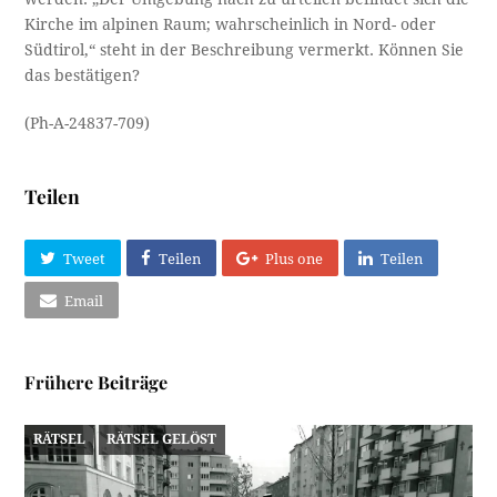
Kirche im alpinen Raum; wahrscheinlich in Nord- oder
Südtirol,“ steht in der Beschreibung vermerkt. Können Sie
das bestätigen?
(Ph-A-24837-709)
Teilen
Tweet
Teilen
Plus one
Teilen
Email
Frühere Beiträge
RÄTSEL
RÄTSEL GELÖST