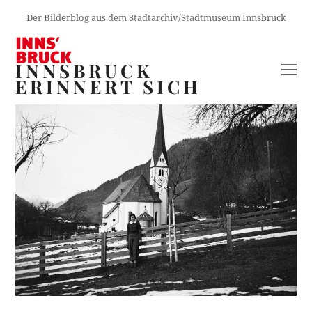
Der Bilderblog aus dem Stadtarchiv/Stadtmuseum Innsbruck
INNSBRUCK
O
ERINNERT SICH
M
M