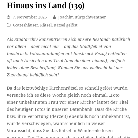
Hinaus ins Land (139)
7. November 2025
Joachim Bürgschwentner
Gotteshäuser
,
Rätsel
,
Rätsel gelöst
A
ls Stadtarchiv konzentrieren sich unsere Bestände natürlich
vor allem – aber nicht nur – auf das Stadtgebiet von
Innsbruck. Fotosammlungen mit Innsbruck-Bezug enthalten
oft auch Ansichten aus Tirol (und darüber hinaus), vielfach
leider ohne Beschriftung. Können Sie uns vielleicht bei der
Zuordnung behilflich sein?
Da das letztwöchige Kirchenrätsel so schnell gelöst wurde,
versuche ich es diese Woche gleich noch einmal. „Foto
einer unbekannten Frau vor einer Kirche“ lautet der Titel
des heutigen Fotos in unserer Datenbank. Dass die Kirche
bzw. ihre Verortung (derzeit) ebenfalls noch unbekannt ist,
wurde verschwiegen, wahrscheinlich in weiser
Voraussicht, dass Sie das Rätsel in Windeseile lösen
werden. „Der Umgebung nach zu urteilen befindet sich die