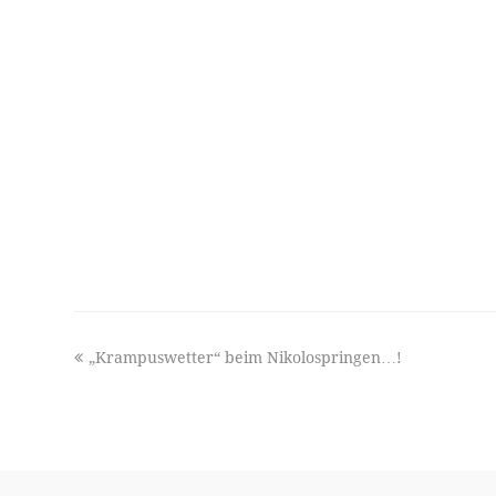
previous
„Krampuswetter“ beim Nikolospringen…!
post: