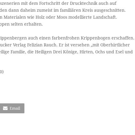
zenerien mit dem Fortschritt der Drucktechnik auch auf
den dann daheim zumeist im familiären Kreis ausgeschnitten.
en Materialen wie Holz oder Moos modellierte Landschaft.
ppen selten erhalten.
rippenbergen auch einen farbenfrohen Krippenbogen erschaffen.
ker Verlag Felizian Rauch. Er ist versehen „mit Oberhirtlicher
ige Familie, die Heiligen Drei Könige, Hirten, Ochs und Esel und
0)
Email