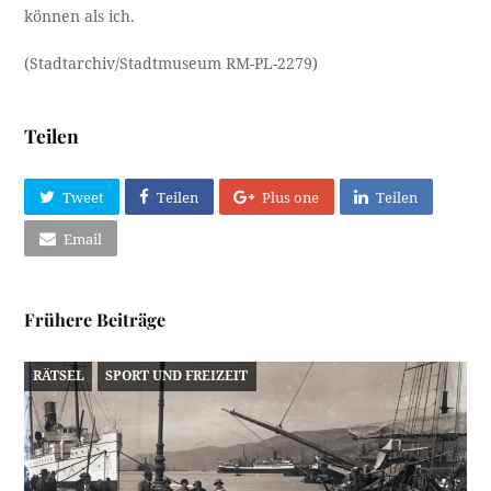
können als ich.
(Stadtarchiv/Stadtmuseum RM-PL-2279)
Teilen
Tweet
Teilen
Plus one
Teilen
Email
Frühere Beiträge
RÄTSEL
SPORT UND FREIZEIT