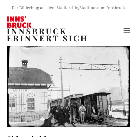
Der Bilderblog aus dem Stadtarchiv/Stadtmuseum Innsbruck
INNSBRUCK
O
ERINNERT SICH
M
M