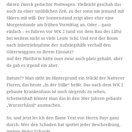
diesen Zweck gedachte Postwagen. Vielleicht geschah das
auch zu einer unüblichen Zeit, zu der sonst nie jemand mit
Skiern mit will- Der Sonnenstand zeigt aber eher eine
Morgenstunde am frühen Vormittag an. Oder – ganz
einfach – es fuhren vor WK 2 (und vor dem Bau des Lifts)
bei weitem nicht so viele Leute Schi. Und erst der Boom
nach Inbetriebnahme der Aufstiegshilfe verhalf den
Güterwaggons zu ihrem Einssatz?
Auf der Plattform hätte man zwar auch platz gehabt, aber
da gab es irgend ein aber.
Datum?? Man sieht im Hintergrund ein Stückl der Natterer
Fluren, das heute „In der Stille“ heißt. Das nach dem WK 2
gebaute Krankenhaus ist noch nirgends zu sehen.
Schemenhaft könnte man das in den 30er Jahren gebaute
„Wurzerhäusl“ ausmachen.
So, und jetzt les ich den flame Text von Herrn Payr ganz
durch. Wer den Schaden hat spottet jeder Beschreibung,
meinte Heinz Erhardt.