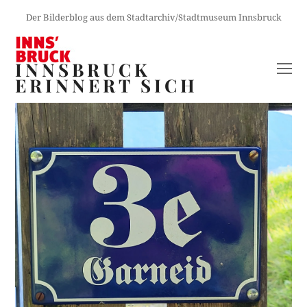
Der Bilderblog aus dem Stadtarchiv/Stadtmuseum Innsbruck
INNSBRUCK
O
ERINNERT SICH
M
M