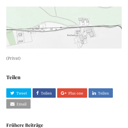
(Privat)
Teilen
Tweet
Teilen
Plus one
Teilen
Email
Frühere Beiträge