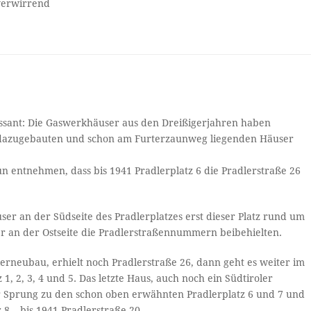
 verwirrend
ssant: Die Gaswerkhäuser aus den Dreißigerjahren haben
g dazugebauten und schon am Furterzaunweg liegenden Häuser
n entnehmen, dass bis 1941 Pradlerplatz 6 die Pradlerstraße 26
r an der Südseite des Pradlerplatzes erst dieser Platz rund um
er an der Ostseite die Pradlerstraßennummern beibehielten.
lerneubau, erhielt noch Pradlerstraße 26, dann geht es weiter im
1, 2, 3, 4 und 5. Das letzte Haus, auch noch ein Südtiroler
r Sprung zu den schon oben erwähnten Pradlerplatz 6 und 7 und
8 – bis 1941 Pradlerstraße 20.