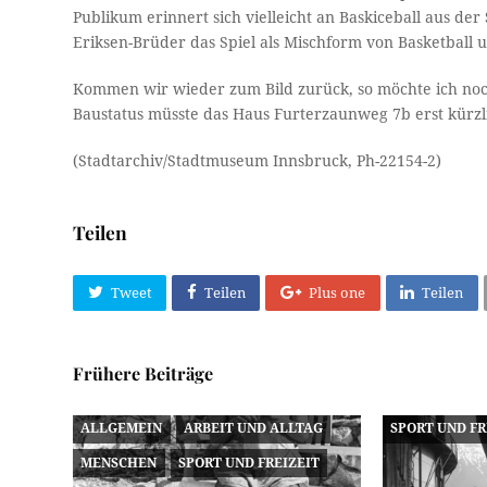
Publikum erinnert sich vielleicht an Baskiceball aus der
Eriksen-Brüder das Spiel als Mischform von Basketball 
Kommen wir wieder zum Bild zurück, so möchte ich no
Baustatus müsste das Haus Furterzaunweg 7b erst kürzli
(Stadtarchiv/Stadtmuseum Innsbruck, Ph-22154-2)
Teilen
Tweet
Teilen
Plus one
Teilen
Frühere Beiträge
ALLGEMEIN
ARBEIT UND ALLTAG
SPORT UND FR
MENSCHEN
SPORT UND FREIZEIT