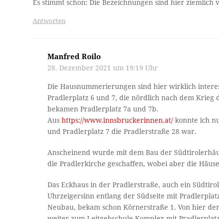
Es stimmt schon: Die Bezeichnungen sind hier ziemlich
Antworten
Manfred Roilo
28. Dezember 2021 um 19:19 Uhr
Die Hausnummerierungen sind hier wirklich intere
Pradlerplatz 6 und 7, die nördlich nach dem Krie
bekamen Pradlerplatz 7a und 7b.
Aus
https://www.innsbruckerinnen.at/
konnte ich nu
und Pradlerplatz 7 die Pradlerstraße 28 war.
Anscheinend wurde mit dem Bau der Südtirolerhäuse
die Pradlerkirche geschaffen, wobei aber die Häus
Das Eckhaus in der Pradlerstraße, auch ein Südtiro
Uhrzeigersinn entlang der Südseite mit Pradlerplatz 
Neubau, bekam schon Körnerstraße 1. Von hier de
weiter zum Leitgebschule Komplex mit Pradlerplatz 