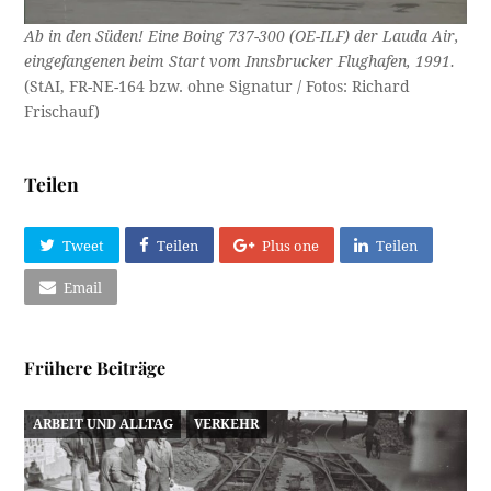
Ab in den Süden! Eine Boing 737-300 (OE-ILF) der Lauda Air,
eingefangenen beim Start vom Innsbrucker Flughafen, 1991.
(StAI, FR-NE-164 bzw. ohne Signatur / Fotos: Richard
Frischauf)
Teilen
Tweet
Teilen
Plus one
Teilen
Email
Frühere Beiträge
ARBEIT UND ALLTAG
VERKEHR