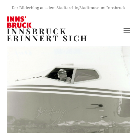
Der Bilderblog aus dem Stadtarchiv/Stadtmuseum Innsbruck
INNSBRUCK
O
ERINNERT SICH
M
M