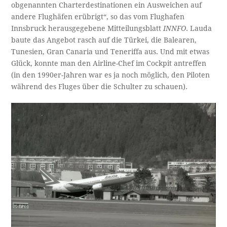
obgenannten Charterdestinationen ein Ausweichen auf
andere Flughäfen erübrigt“, so das vom Flughafen
Innsbruck herausgegebene Mitteilungsblatt
INNFO
. Lauda
baute das Angebot rasch auf die Türkei, die Balearen,
Tunesien, Gran Canaria und Teneriffa aus. Und mit etwas
Glück, konnte man den Airline-Chef im Cockpit antreffen
(in den 1990er-Jahren war es ja noch möglich, den Piloten
während des Fluges über die Schulter zu schauen).