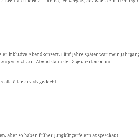
 a Breitbin Quark ? … Ah na, ich vergaß, des war ja zur Firmung !
rfeier inklusive Abendkonzert. Fünf Jahre später war mein Jahrgan
ngbürgerbuch, am Abend dann der Zigeunerbaron im
 alle älter aus als gedacht.
ben, aber so haben früher Jungbürgerfeiern ausgeschaut.