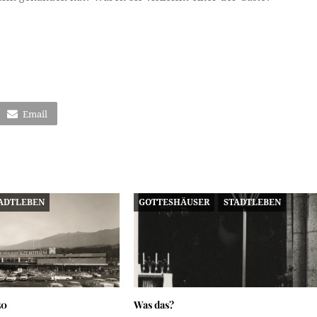
Email
ADTLEBEN
GOTTESHÄUSER
STADTLEBEN
50
Was das?