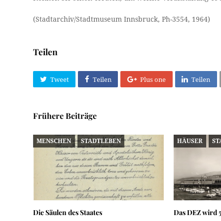
(Stadtarchiv/Stadtmuseum Innsbruck, Ph-3554, 1964)
Teilen
Tweet
Teilen
Plus one
Teilen
Frühere Beiträge
MENSCHEN
STADTLEBEN
HÄUSER
ST
Die Säulen des Staates
Das DEZ wird 