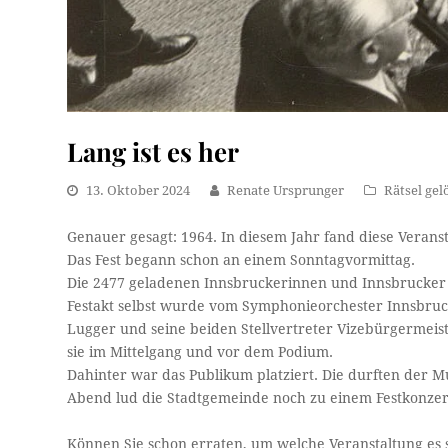
Lang ist es her
13. Oktober 2024
Renate Ursprunger
Rätsel gel
Genauer gesagt: 1964. In diesem Jahr fand diese Veranst
Das Fest begann schon an einem Sonntagvormittag.
Die 2477 geladenen Innsbruckerinnen und Innsbrucker
Festakt selbst wurde vom Symphonieorchester Innsbruc
Lugger und seine beiden Stellvertreter Vizebürgermei
sie im Mittelgang und vor dem Podium.
Dahinter war das Publikum platziert. Die durften der 
Abend lud die Stadtgemeinde noch zu einem Festkonzert
Können Sie schon erraten, um welche Veranstaltung es s