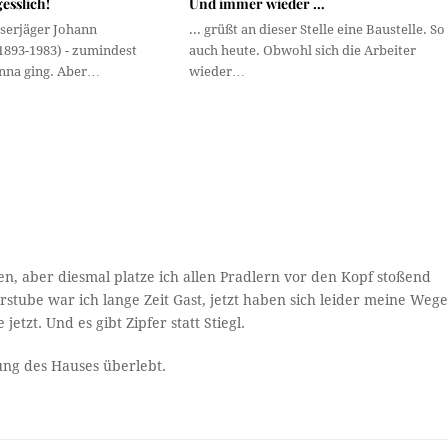
esslich!
Und immer wieder …
iserjäger Johann
... grüßt an dieser Stelle eine Baustelle. So
1893-1983) - zumindest
auch heute. Obwohl sich die Arbeiter
nna ging. Aber…
wieder…
n, aber diesmal platze ich allen Pradlern vor den Kopf stoßend
stube war ich lange Zeit Gast, jetzt haben sich leider meine Weg
etzt. Und es gibt Zipfer statt Stiegl.
bung des Hauses überlebt.