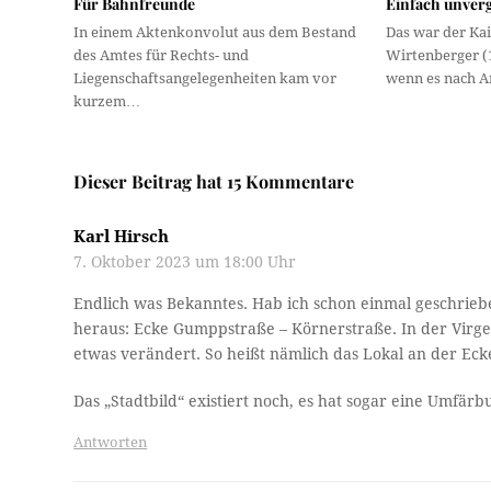
Für Bahnfreunde
Einfach unverg
In einem Aktenkonvolut aus dem Bestand
Das war der Ka
des Amtes für Rechts- und
Wirtenberger (
Liegenschaftsangelegenheiten kam vor
wenn es nach A
kurzem…
Dieser Beitrag hat 15 Kommentare
Karl Hirsch
7. Oktober 2023 um 18:00 Uhr
Endlich was Bekanntes. Hab ich schon einmal geschriebe
heraus: Ecke Gumppstraße – Körnerstraße. In der Virger
etwas verändert. So heißt nämlich das Lokal an der Ecke j
Das „Stadtbild“ existiert noch, es hat sogar eine Umfär
Antworten