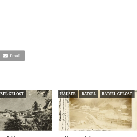
Email
TSEL GELÖST
HÄUSER
RÄTSEL
RÄTSEL GELÖST