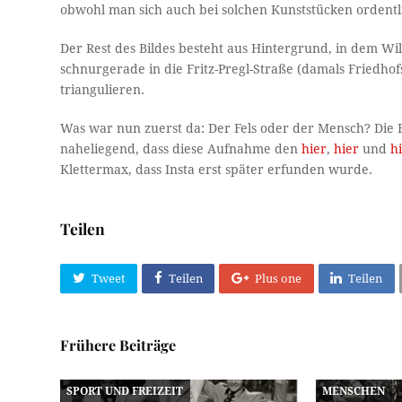
obwohl man sich auch bei solchen Kunststücken ordentl
Der Rest des Bildes besteht aus Hintergrund, in dem Wi
schnurgerade in die Fritz-Pregl-Straße (damals Friedho
triangulieren.
Was war nun zuerst da: Der Fels oder der Mensch? Die E
naheliegend, dass diese Aufnahme den
hier
,
hier
und
h
Klettermax, dass Insta erst später erfunden wurde.
Teilen
Tweet
Teilen
Plus one
Teilen
Frühere Beiträge
SPORT UND FREIZEIT
MENSCHEN