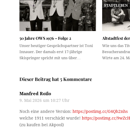
STADTLEBEN
50 Jahre OWS 1976 – Folge 2
Altstadtfest der
Unser heutiger Gesprächspartner ist Toni
Wie uns das Tit
Innauer. Der damals erst 17-jährige
Besucherandran
Skispringer spricht mit uns über…
Wirte am 24. 
Dieser Beitrag hat 5 Kommentare
Manfred Roilo
9. Mai 2026 um 10:27 Uhr
Noch eine andere Version:
https://postimg.cc/G4Qh2nhs
welche 1911 verschickt wurde!
https://postimg.cc/9wZc
(zu kaufen bei Akpool)