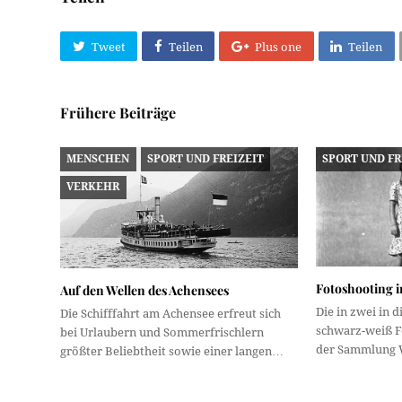
Tweet
Teilen
Plus one
Teilen
Frühere Beiträge
MENSCHEN
SPORT UND FREIZEIT
SPORT UND FR
VERKEHR
Fotoshooting i
Auf den Wellen des Achensees
Die in zwei in 
Die Schifffahrt am Achensee erfreut sich
schwarz-weiß F
bei Urlaubern und Sommerfrischlern
der Sammlung 
größter Beliebtheit sowie einer langen…