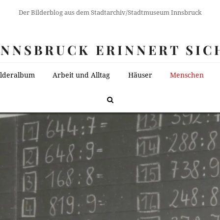
Der Bilderblog aus dem Stadtarchiv/Stadtmuseum Innsbruck
INNSBRUCK ERINNERT SIC
ilderalbum
Arbeit und Alltag
Häuser
Menschen