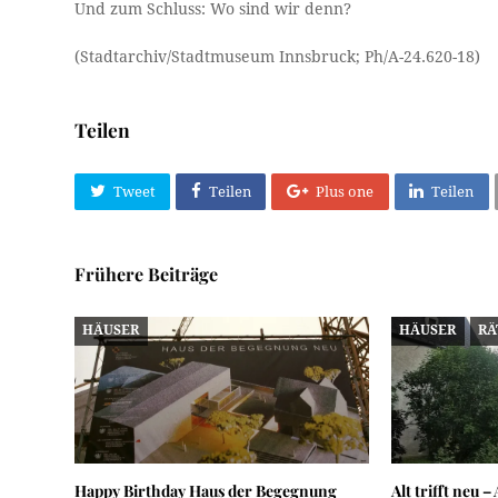
Und zum Schluss: Wo sind wir denn?
(Stadtarchiv/Stadtmuseum Innsbruck; Ph/A-24.620-18)
Teilen
Tweet
Teilen
Plus one
Teilen
Frühere Beiträge
HÄUSER
HÄUSER
RÄ
Happy Birthday Haus der Begegnung
Alt trifft neu 