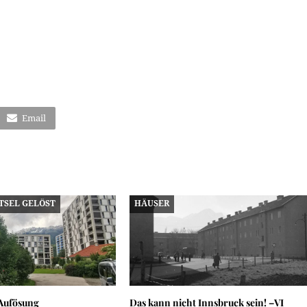
Email
TSEL GELÖST
HÄUSER
– Aufösung
Das kann nicht Innsbruck sein! –VI